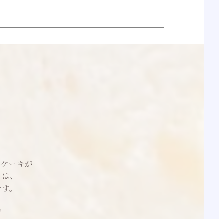
ンケーキが
トは、
です。
で