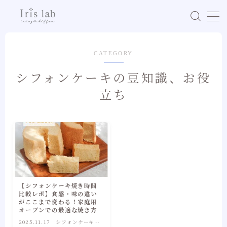
MENU
CATEGORY
最新スケジュール
シフォンケーキの豆知識、お役
立ち
シフォンレッスン
アイシングレッスン
教室について
教室コンセプト&プロフィール
【シフォンケーキ焼き時間
生徒様の声
比較レポ】食感・味の違い
がここまで変わる！家庭用
ご予約〜当日の流れ
オーブンでの最適な焼き方
2025.11.17
シフォンケーキの
レッスンポリシー